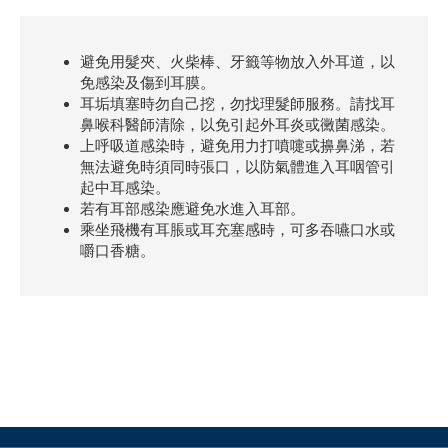
避免用髮夾、火柴棒、牙籤等物放入外耳道，以
免感染及傷到耳膜。
耳垢填塞時勿自己挖，勿找理髮師服務。請找耳
鼻喉科醫師清除，以免引起外耳炎或黴菌感染。
上呼吸道感染時，避免用力打噴嚏或擤鼻涕，若
無法避免時須同時張口，以防氣體進入耳咽管引
起中耳感染。
若有耳部感染應避免水進入耳部。
乘坐飛機有耳脹或耳充塞感時，可多吞嚥口水或
嚼口香糖。