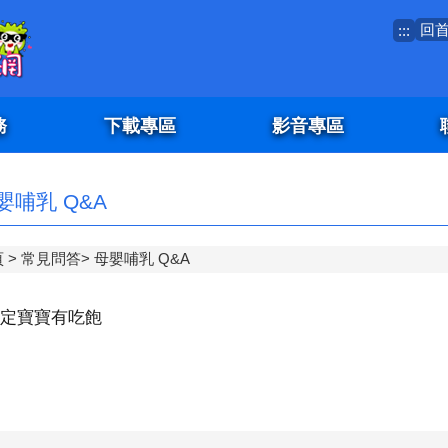
回
:::
務
下載專區
影音專區
嬰哺乳 Q&A
頁
常見問答
母嬰哺乳 Q&A
定寶寶有吃飽