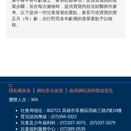
康手冊中各年齡層之「家長紀錄事項」及寶寶成熟的發
展步驟，並在每次健檢時，提供寶寶的狀況給醫師作參
考。以下提供一些兒童發展的重點，家長可依寶寶的實
足月（年）齡，自行對照各年齡層的發展要點予以檢
核。
:::
隱私權政策
網站安全政策
政府網站資料開放宣告
瀏覽人次：
304
社會局地址：802721 高雄市苓雅區四維三路2號10樓
育兒諮詢專線：(07)394-3322
兒童及少年福利科：(07)337-3073、(07)337-3379
兒童福利服務中心：(07)385-0535