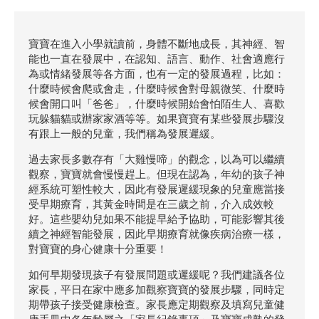
寶寶在進入小學就讀前，身體不斷地成長，其神經、智
能也一直在發展中，在認知、語言、動作、社會適應行
為或情緒發展等各方面，也有一定的發展過程，比如：
什麼時候會爬或會走，什麼時候會對母親微笑、什麼時
候會開口叫「爸爸」，什麼時候開始會怕陌生人、喜歡
玩躲貓貓或辦家家酒等等。如果寶寶有某些發展步驟沒
有跟上一般的兒童，我們稱為發展遲緩。
過去家長多數存有「大雞慢啼」的觀念，以為可以繼續
觀察，寶寶就會慢慢趕上。但現在認為，年幼的孩子神
經系統可塑性較大，因此有發展遲緩現象的兒童應當接
受早期療育，其黃金時間是在三歲之前，介入成效較
好。這些嬰幼兒如果不能提早給予協助，可能影響其後
續之神經智能發展，因此早期療育就像疾病治療一樣，
對寶寶的身心健康十分重要！
如何早期發現孩子有發展問題或遲緩呢？我們建議各位
家長，平日在家中應多加觀察寶寶的發展步驟，同時定
期帶孩子接受健康檢查。家長應定期觀察及填寫兒童健