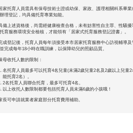
)居家托育人員需具有保母技術士證或幼保、家政、護理相關科系畢
辦理登記，均具備托育專業知能。
)具備上述資格後，尚需經健康檢查合格，未有妨害性自主罪、性騷
托育服務環境安全檢核，才能領有「居家式托育服務登記證書」。
)完成登記後，托育人員每年須接受本市居家托育服務中心訪視輔導
並完成每年18小時在職訓練，以保障幼兒的照顧品質。
)保母收托人數的限制：
名托育人員最多可以托育4名兒童(未滿2歲兒童2名及2歲以上兒童
能托育2名）。
2名托育人員聯合托育，最多可托育4名。
以上收托人數限制都要包括托育人員未滿6歲的小孩哦！
)家長可申請就業者家庭部分托育費用補助。