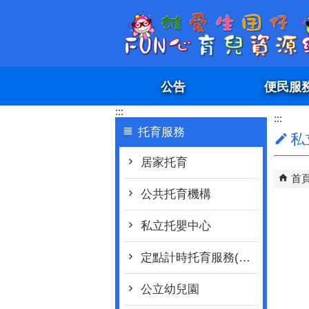
跳到主要內容區塊
公告
便民服
:::
:::
托育服務
私
居家托育
首
公共托育機構
私立托嬰中心
定點計時托育服務(臨時托育)
公立幼兒園