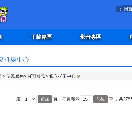
回
:::
務
下載專區
影音專區
立托嬰中心
頁
便民服務
托育服務
私立托嬰中心
第
頁，每頁顯示
筆
，共278