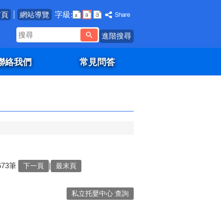
字級:
首頁
網站導覽
搜
進階搜尋
尋
聯絡我們
常見問答
673筆
|
下一頁
最末頁
私立托嬰中心 查詢